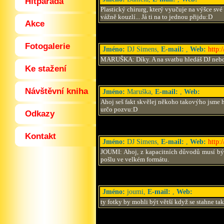
Hitparáda
Plastický chirurg, který vyučuje na výšce sv
vážně kouzlí... Já ti na to jednou přijdu:D
Akce
Fotogalerie
Jméno:
DJ Simens,
E-mail:
,
Web:
http:
MARUŠKA: Díky. A na svatbu hledáš DJ nebo 
Ke stažení
Návštěvní kniha
Jméno:
Maruška,
E-mail:
,
Web:
Ahoj seš fakt skvělej někoho takovýho jsme h
určo pozvu:D
Odkazy
Kontakt
Jméno:
DJ Simens,
E-mail:
,
Web:
http:
JOUMI: Ahoj, z kapacitních důvodů musí být f
pošlu ve velkém formátu.
Jméno:
joumi,
E-mail:
,
Web:
ty fotky by mohli být větší když se stahne tak