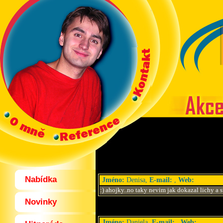
Nabídka
Jméno:
Denisa,
E-mail:
,
Web:
:) ahojky..no taky nevim jak dokazal lichy a
Novinky
Jméno:
Daniela,
E-mail:
,
Web: