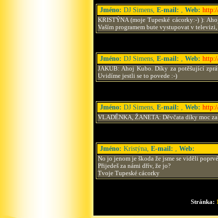
Jméno:
DJ Simens,
E-mail:
,
Web:
http:
KRISTÝNA (moje Tupeské cácorky:-) ): Ahoj d
Vaším programem bute vystupovat v televizi, ta
Jméno:
DJ Simens,
E-mail:
,
Web:
http:
JAKUB: Ahoj Kubo. Díky za potěšující zprávu
Uvidíme jestli se to povede :-)
Jméno:
DJ Simens,
E-mail:
,
Web:
http:
VLADĚNKA, ŽANETA: Děvčata díky moc za poc
Jméno:
Kristýna,
E-mail:
,
Web:
No jo jenom je škoda že jsme se viděli poprvé 
Přijedeš za námi dřív, že jo?
Tvoje Tupeské cácorky
Stránka: