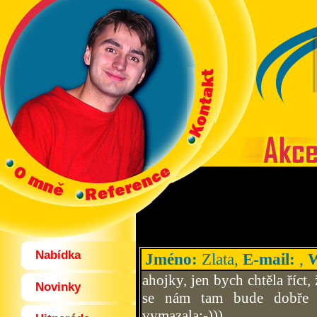
Nabídka
Jméno:
Zlata,
E-mail:
,
ahojky, jen bych chtěla říct,
Novinky
se nám tam bude dobře pr
vymazala:-)))