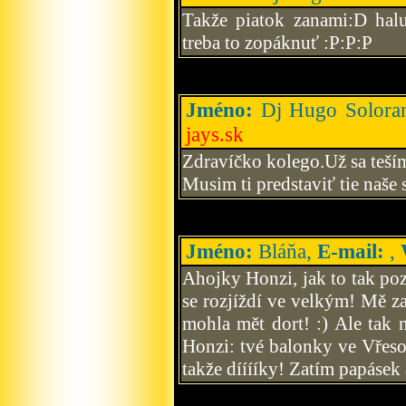
Takže piatok zanami:D halu
treba to zopáknuť :P:P:P
Jméno:
Dj Hugo Solora
jays.sk
Zdravíčko kolego.Už sa teším
Musim ti predstaviť tie naše
Jméno:
Bláňa,
E-mail:
,
Ahojky Honzi, jak to tak poz
se rozjíždí ve velkým! Mě za
mohla mět dort! :) Ale tak n
Honzi: tvé balonky ve Vřesovi
takže dííííky! Zatím papásek 