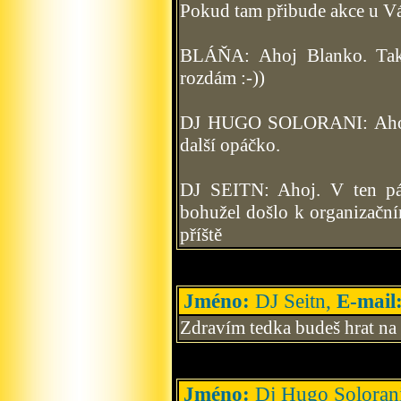
Pokud tam přibude akce u Vás,
BLÁŇA: Ahoj Blanko. Tak 
rozdám :-))
DJ HUGO SOLORANI: Ahoj k
další opáčko.
DJ SEITN: Ahoj. V ten pá
bohužel došlo k organizační
příště
Jméno:
DJ Seitn,
E-mail
Zdravím tedka budeš hrat na
Jméno:
Dj Hugo Soloran