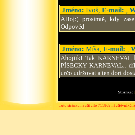
Jméno:
Ivoš,
E-mail:
,
W
AHoj:) prosimtě, kdy zase
Odpověd
Jméno:
Míša,
E-mail:
,
W
Ahojíík! Tak KARNEVAL byl
PÍSECKY KARNEVAL.. dík
určo udržovat a ten dort dos
Stránka:
Tuto stránku navštívilo 711869 návštěvníků, 