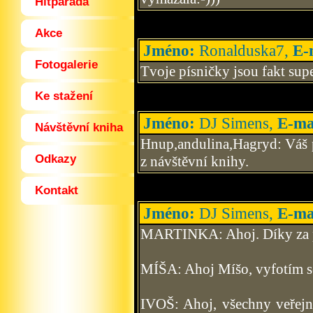
Hitparáda
Akce
Jméno:
Ronalduska7,
E-
Fotogalerie
Tvoje písničky jsou fakt supe
Ke stažení
Jméno:
DJ Simens,
E-ma
Návštěvní kniha
Hnup,andulina,Hagryd: Váš p
Odkazy
z návštěvní knihy.
Kontakt
Jméno:
DJ Simens,
E-ma
MARTINKA: Ahoj. Díky za po
MÍŠA: Ahoj Míšo, vyfotím se
IVOŠ: Ahoj, všechny veřej