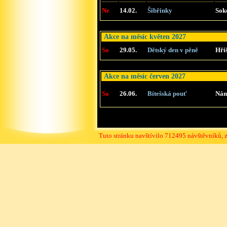
Ne
14.02.
Šibřinky
Sok
Akce na měsíc květen 2027
So
29.05.
Dětský den v pěně
Hři
Akce na měsíc červen 2027
So
26.06.
Bítešská pouť
Nám
Tuto stránku navštívilo 712495 návštěvníků, 