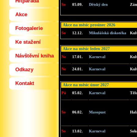
Hitparáda
So
05.09.
Dětský den
Zám
Akce
Akce na měsíc prosinec 2026
Fotogalerie
So
12.12.
Mikulášská diskotéka
Kul
Ke stažení
Akce na měsíc leden 2027
Návštěvní kniha
Ne
17.01.
Karneval
Kul
Odkazy
Ne
24.01.
Karneval
Kul
Kontakt
Akce na měsíc únor 2027
Pá
05.02.
Karneval
Těl
So
06.02.
Masopust
Hal
So
13.02.
Karneval
Sok