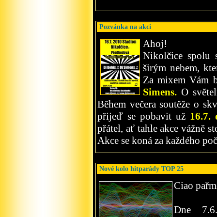
Pozvánka na akci
Ahoj!
Nikolčice spolu 
širým nebem, kte
Za mixem Vám bu
Simens.
O světeln
Během večera soutěže o skvě
přijeď se pobavit už
16.7. 
přátel, ať tahle akce vážně st
Akce se koná za každého poč
Nové kolo hitparády TOP 25
Ciao pařm
Dne 7.6