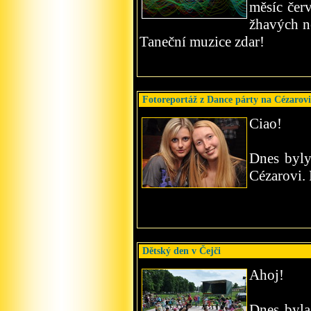
měsíc čer
žhavých n
Taneční muzice zdar!
Fotoreportáž z Dance párty na Cézarovi
Ciao!
Dnes byly
Cézarovi. 
Dětský den v Čejči
Ahoj!
Dnes byla