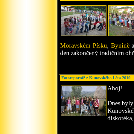
Moravském Písku
,
Bynině
a
den zakončený tradičním oh
Fotoreportáž z Kunovského Léta 2010
Ahoj!
Dnes byly
Kunovskéh
diskotéka,