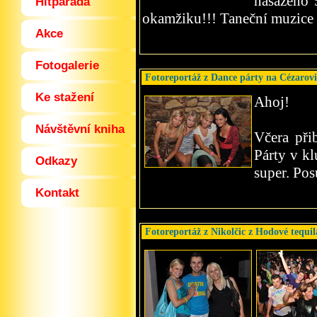
nasazeno 
Hitparáda
okamžiku!!! Taneční muzice 
Akce
Fotogalerie
Fotoreportáž z Dance párty na Cézarovi
Ke stažení
Ahoj!
Návštěvní kniha
Včera přib
Párty v k
Odkazy
super. Po
Kontakt
Fotoreportáž z Nikolčic z Hodové tequil