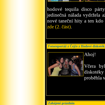
hodové tequila disco párt
jedinečná nálada vydržela 
nové taneční hity a ten kdo 
zde (2. část)
.
Fotoreportáž z Čejče z Hodové diskoték
Ahoj!
Včera byl
diskotéky
proběhla 
Zahájení prázdnin