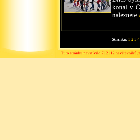
konal v Če
naleznete
Stránka:
1
2
3
4
Tuto stránku navštívilo 712112 návštěvníků, 