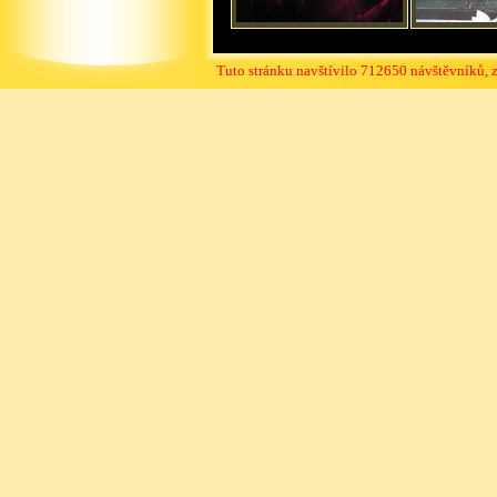
Tuto stránku navštívilo 712650 návštěvníků, 