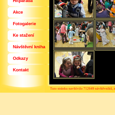
Hitparáda
Akce
Fotogalerie
Ke stažení
Návštěvní kniha
Odkazy
Kontakt
Tuto stránku navštívilo 712649 návštěvníků, 